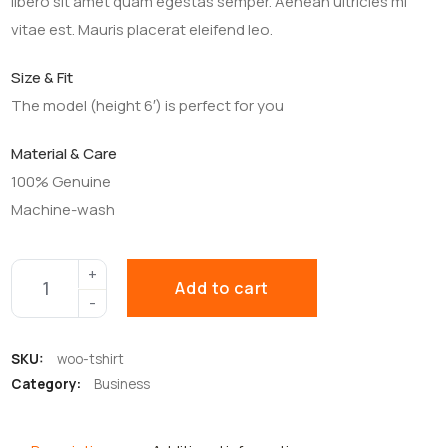
libero sit amet quam egestas semper. Aenean ultricies mi
vitae est. Mauris placerat eleifend leo.
Size & Fit
The model (height 6′) is perfect for you
Material & Care
100% Genuine
Machine-wash
Add to cart
SKU:
woo-tshirt
Category:
Business