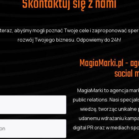
Skontaktuj się z nami
uż teraz, abyśmy mogli poznać Twoje cele i zaproponować spe
rozwój Twojego biznesu. Odpowiemy do 24h!
MagiaMarki.pl - a
social m
MagiaMarki to agencja mar
public relations. Nasi specja
wiedzę, tworząc unikalne 
udanemu wdrażaniu kampan
digital PR oraz w mediach s