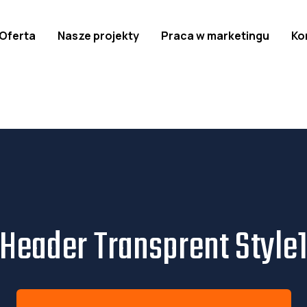
Oferta
Nasze projekty
Praca w marketingu
Ko
Header Transprent Style