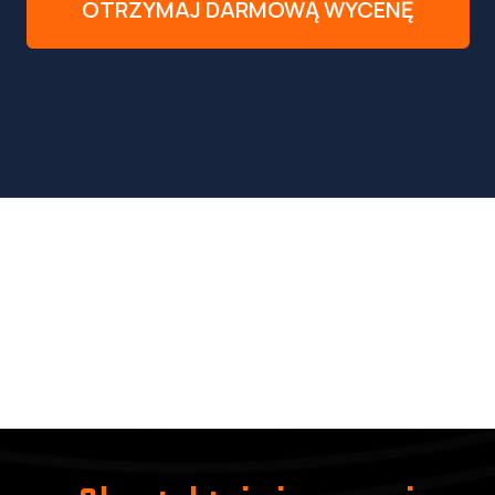
OTRZYMAJ DARMOWĄ WYCENĘ
na
O Nas
Oferta
Nasze Projekty
ketingu
Kontakt
Blog O Marketingu