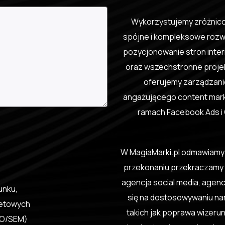
Wykorzystujemy zróżnico
spójne i kompleksowe rozwi
pozycjonowanie stron inter
oraz wszechstronne projek
oferujemy zarządzani
angażującego content mar
ramach Facebook Ads i 
W MagiaMarki.pl odmawiamy pr
przekonaniu przekraczamy s
agencja social media, agen
runku
,
się na dostosowywaniu na
netowych
takich jak poprawa wizeru
EO/SEM)