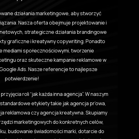
wane działania marketingowe, aby stworzyć
ązania. Nasza oferta obejmuje projektowanie i
netowych, strategiczne działania brandingowe
ty graficzne i kreatywny copywriting. Ponadto
e mediami społecznościowymi, tworzenie
ketingu oraz skuteczne kampanie reklamowe w
Google Ads. Nasze referencje to najlepsze
potwierdzenie!
zyjęcia roli “jak każda inna agencja”. W naszym
tandardowe etykiety takie jak agencja pr’owa,
cja reklamowa czy agencja kreatywna. Skupiamy
rzędzi marketingowych do konkretnych celów,
nku, budowanie świadomości marki, dotarcie do