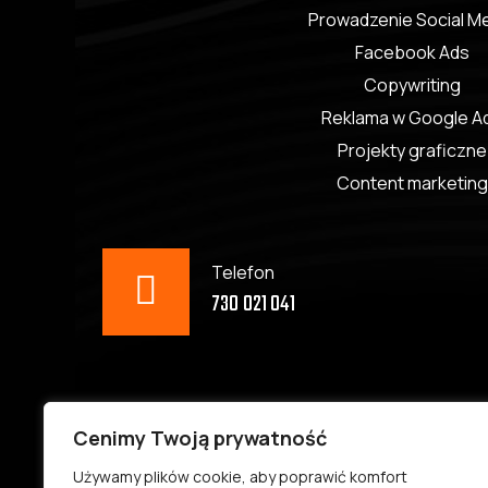
Prowadzenie Social M
Facebook Ads
Copywriting
Reklama w Google A
Projekty graficzne
Content marketing
Telefon
730 021 041
Adres
Cenimy Twoją prywatność
Gdyńska 3/2c, 71-534 Szczecin
Używamy plików cookie, aby poprawić komfort